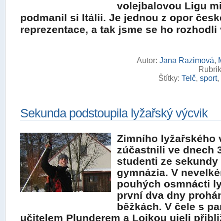
volejbalovou Ligu mi
podmanil si Itálii. Je jednou z opor česk
reprezentace, a tak jsme se ho rozhodli
Autor:
Jana Razimová
,
Rubrik
Štítky:
Telč
,
sport
,
Sekunda podstoupila lyžařský výcvik
Zimního lyžařského 
zúčastnili ve dnech 3
studenti ze sekundy
gymnázia. V nevelk
pouhých osmnácti ly
první dva dny prohán
běžkách. V čele s p
učitelem Plunderem a Lojkou ujeli přibl