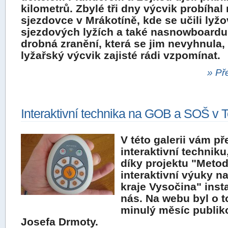
kilometrů. Zbylé tři dny výcvik probíhal
sjezdovce v Mrákotíně, kde se učili lyžo
sjezdových lyžích a také nasnowboardu.
drobná zranění, která se jim nevyhnula
lyžařský výcvik zajisté rádi vzpomínat.
» Př
Interaktivní technika na GOB a SOŠ v T
V této galerii vám p
interaktivní techniku
díky projektu "Meto
interaktivní výuky n
kraje Vysočina" inst
nás. Na webu byl o 
minulý měsíc publi
Josefa Drmoty.