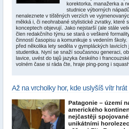
korektorka, manažerka a n
studnice výborných nápadů
nenaleznete v tištěných verzích ve vyjmenovaný
měkká i, či neohrabané stylistické zvratky, které 
konceptech objevují. Jako nejstarší (ale stále vel
člen redakčního týmu se stará o veškeré formalit
činností časopisu a komunikuje s vedením školy.
před několika lety seděla v gympláckých lavicích 
studentka. Nyní se snaží současnou generaci, obý
lavice, uvést do tajů jazyka českého i francouzsk
volném čase si ráda čte, hraje ping-pong i squas
Až na vrcholky hor, kde uslyšíš vítr hrát
Patagonie – území na
amerického kontinen
nejčastěji spojované
unikátními horoleze