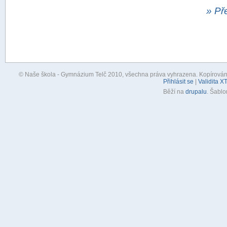
» Př
© Naše škola - Gymnázium Telč 2010, všechna práva vyhrazena. Kopírování, 
Přihlásit se
|
Validita X
Běží na
drupalu
. Šabl