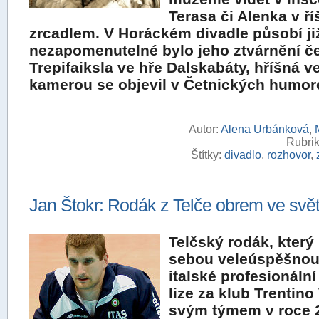
Terasa či Alenka v ří
zrcadlem. V Horáckém divadle působí již
nezapomenutelné bylo jeho ztvárnění če
Trepifaiksla ve hře Dalskabáty, hříšná v
kamerou se objevil v Četnických humor
Autor:
Alena Urbánková
,
Rubrik
Štítky:
divadlo
,
rozhovor
,
Jan Štokr: Rodák z Telče obrem ve svět
Telčský rodák, který
sebou veleúspěšnou 
italské profesionální
lize za klub Trentino
svým týmem v roce 2