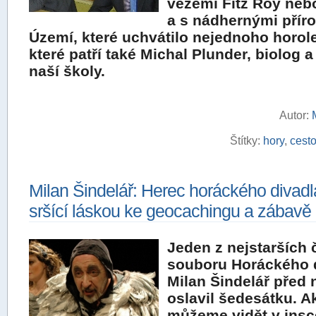
věžemi Fitz Roy neb
a s nádhernými příro
Území, které uchvátilo nejednoho horol
které patří také Michal Plunder, biolog a
naší školy.
Autor:
Štítky:
hory
,
cest
Milan Šindelář: Herec horáckého divadl
sršící láskou ke geocachingu a zábavě
Jeden z nejstarších 
souboru Horáckého 
Milan Šindelář před
oslavil šedesátku. A
můžeme vidět v insc