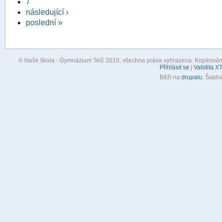
7
následující ›
poslední »
© Naše škola - Gymnázium Telč 2010, všechna práva vyhrazena. Kopírování, 
Přihlásit se
|
Validita X
Běží na
drupalu
. Šabl