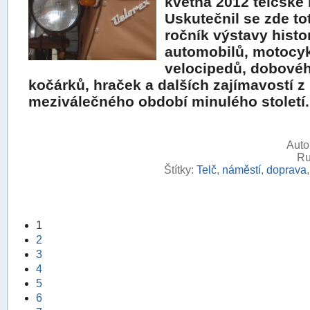
května 2012 telčské 
Uskutečnil se zde toti
ročník výstavy histo
automobilů, motocyk
velocipedů, dobovéh
kočárků, hraček a dalších zajímavostí z
meziválečného období minulého století.
Auto
Ru
Štítky:
Telč
,
náměstí
,
doprava
1
2
3
4
5
6