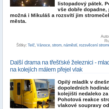
listopadový pátek. P
vše dobře dopadne, 
možná i Mikuláš a rozsvítí jim stromeče
města.
Auto
Ru
Štítky:
Telč
,
Vánoce
,
strom
,
náměstí
,
rozsvěcení strom
Další drama na třešťské železnici - mla
na kolejích málem přejel vlak
Opilý mladík v dneš
dopoledních hodinác
kolejišti nedaleko za 
Pohotová reakce str
vlakové soupravy od