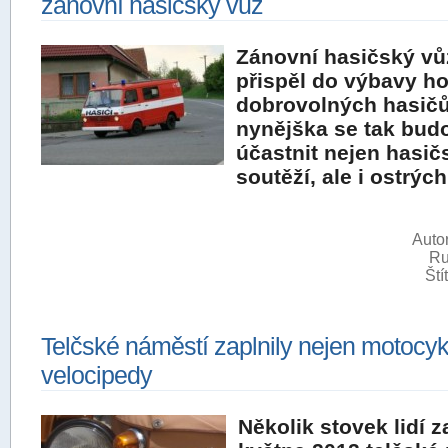
zánovní hasičský vůz
Zánovní hasičský v
přispěl do výbavy h
dobrovolných hasičů
nynějška se tak bud
účastnit nejen hasi
soutěží, ale i ostrýc
Autor
Ru
Ští
Telčské náměstí zaplnily nejen motocyk
velocipedy
Několik stovek lidí z