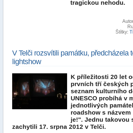
tragickou nehodu.
Autor
Ru
Štítky:
T
V Telči rozsvítili památku, předcházela
lightshow
K příležitosti 20 let
prvních tří českých
seznam kulturního d
UNESCO probíhá v 
jednotlivých památe
roadshow s názvem
je!". Jednu takovou
zachytili 17. srpna 2012 v Telči.