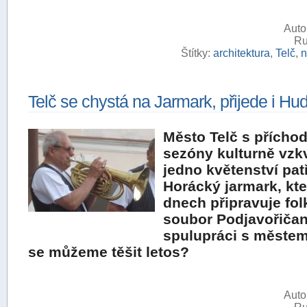
Auto
Ru
Štítky:
architektura
,
Telč
,
n
Telč se chystá na Jarmark, přijede i H
Město Telč s příchod
sezóny kulturně vzk
jedno květenství pat
Horácký jarmark, kte
dnech připravuje fol
soubor Podjavořičan
spulupráci s městem
se můžeme těšit letos?
Auto