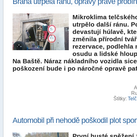
Brána utrpěla ránu, opravy právě probíh
Mikroklima telčskéh
utrpělo další ránu. P
devastují húlavě, kt
změnila přírodní tv
rezervace, podlehla 
osudu a lidské hloup
Na Baště. Náraz nákladního vozidla sice 
poškození bude i po náročné opravě pat
A
Ru
Štítky:
Telč
Automobil při nehodě poškodil plot spor
První husté sněžení