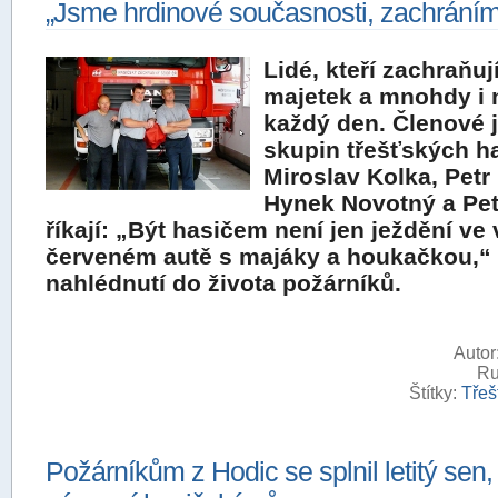
„Jsme hrdinové současnosti, zachráníme
Lidé, kteří zachraňuj
majetek a mnohdy i 
každý den. Členové j
skupin třešťských h
Miroslav Kolka, Petr
Hynek Novotný a Pe
říkají: „Být hasičem není jen ježdění ve
červeném autě s majáky a houkačkou,“
nahlédnutí do života požárníků.
Autor
Ru
Štítky:
Třeš
Požárníkům z Hodic se splnil letitý sen,