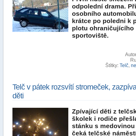
odpolední drama. Př
osobního automobil
krátce po poledni k
plotu ohraničujícího
sportoviště.
Autor
Ru
Štítky:
Telč
,
n
Telč v pátek rozsvítí stromeček, zazpív
děti
Zpívající děti z telč
školek i rodiče přešl
stánku s medovinou 
čeká telčské náměst