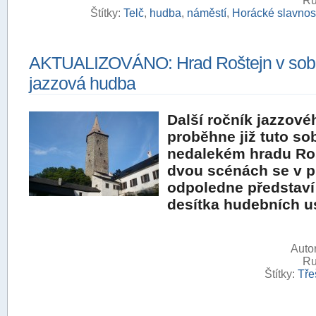
Ru
Štítky:
Telč
,
hudba
,
náměstí
,
Horácké slavnos
AKTUALIZOVÁNO: Hrad Roštejn v sob
jazzová hudba
Další ročník jazzové
proběhne již tuto so
nedalekém hradu Roš
dvou scénách se v 
odpoledne představ
desítka hudebních u
Autor
Ru
Štítky:
Tře