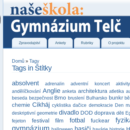
Zpravodajství
Ankety
Rubriky
O projektu
Domů
»
Tagy
Tags in Štítky
absolvent
adrenalin
adventní koncert
aktivity
Anglie
architektura
andělíčkování
anketa
atletika
a
Brno
bunkr
beseda
bezpečnost
bruslení
Bulharsko
bě
Cikháj
chemie
cyklistika
dačice
demokracie
Den m
divadlo
DOD
doprava
deskriptivní geometrie
děti
E
fyzik
fotbal
festival
film
fuckear
fejeton
gymnázium
hasiči
H
halloween
havárie
historie