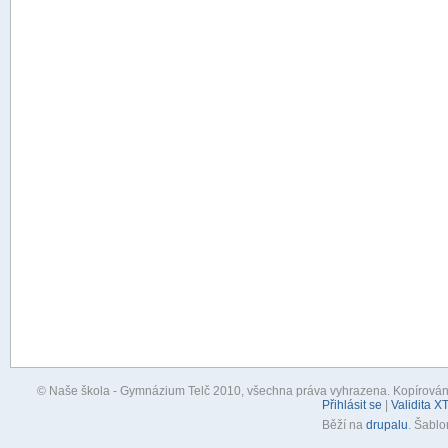
© Naše škola - Gymnázium Telč 2010, všechna práva vyhrazena. Kopírování, 
Přihlásit se
|
Validita X
Běží na
drupalu
. Šabl