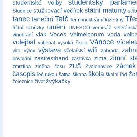
studentský parlame
studentské volby
státní maturity
stužkovací večírek
Studnice
stří
Telč
Tře
tanec
taneční
Termonukleární fúze
trhy
umění
třídní schůzky
UNESCO
vernisáž
veteránsk
vlak
Voces Veimelcorum
voda
volb
vinobraní
Vánoce
volejbal
vícele
voljebal
vysoká škola
výstava
wifi
zahra
víra
výlov
včelařství
zahrada
zimní st
zastrestband
zima
povolání
zastávka
zámek
ZUŠ
zmrzlina
změna času
Zvolenovice
časopis
škola
Žo
řeč rukou
šatna
šikana
školní řád
žvýkačky
železnice
život