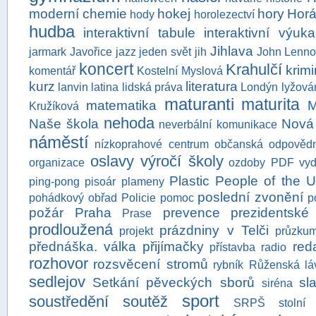
moderní chemie
hokej
hory
Horá
hody
horolezectví
hudba
interaktivní tabule
interaktivní výuka
Jihlava
jarmark
Javořice
jazz
jeden svět
jih
John Lenn
koncert
Krahulčí
krimi
komentář
Kostelní Myslová
kurz
literatura
lanvin
latina
lidská práva
Londýn
lyžová
maturanti
maturita
matematika
M
Kružíková
nehoda
Naše škola
Nová
neverbální komunikace
náměstí
nízkoprahové centrum
občanská odpovědn
oslavy výročí školy
organizace
ozdoby
PDF vyd
Plastic People of the U
ping-pong
pisoár
plameny
poslední zvonění
pohádkový obřad
Policie
pomoc
p
požár
Praha
prevence
prezidentské
Prase
prodloužená
prázdniny v Telči
projekt
průzku
přednáška. válka
přijímačky
red
přístavba
radio
rozhovor
rozsvěcení stromů
rybník
Růženská lá
sedlejov
Setkání pěveckých sborů
sl
siréna
sport
soustředění
soutěž
SRPŠ
stolní